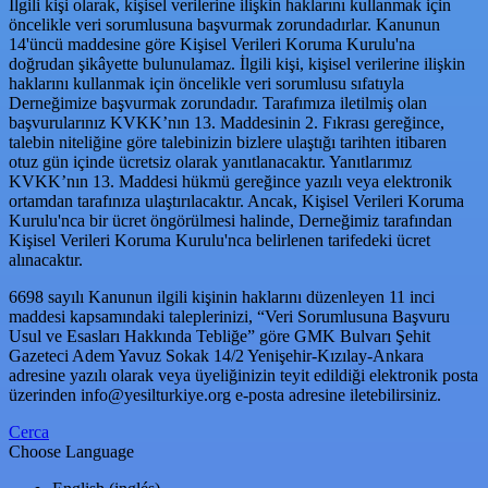
İlgili kişi olarak, kişisel verilerine ilişkin haklarını kullanmak için
öncelikle veri sorumlusuna başvurmak zorundadırlar. Kanunun
14'üncü maddesine göre Kişisel Verileri Koruma Kurulu'na
doğrudan şikâyette bulunulamaz. İlgili kişi, kişisel verilerine ilişkin
haklarını kullanmak için öncelikle veri sorumlusu sıfatıyla
Derneğimize başvurmak zorundadır. Tarafımıza iletilmiş olan
başvurularınız KVKK’nın 13. Maddesinin 2. Fıkrası gereğince,
talebin niteliğine göre talebinizin bizlere ulaştığı tarihten itibaren
otuz gün içinde ücretsiz olarak yanıtlanacaktır. Yanıtlarımız
KVKK’nın 13. Maddesi hükmü gereğince yazılı veya elektronik
ortamdan tarafınıza ulaştırılacaktır. Ancak, Kişisel Verileri Koruma
Kurulu'nca bir ücret öngörülmesi halinde, Derneğimiz tarafından
Kişisel Verileri Koruma Kurulu'nca belirlenen tarifedeki ücret
alınacaktır.
6698 sayılı Kanunun ilgili kişinin haklarını düzenleyen 11 inci
maddesi kapsamındaki taleplerinizi, “Veri Sorumlusuna Başvuru
Usul ve Esasları Hakkında Tebliğe” göre GMK Bulvarı Şehit
Gazeteci Adem Yavuz Sokak 14/2 Yenişehir-Kızılay-Ankara
adresine yazılı olarak veya üyeliğinizin teyit edildiği elektronik posta
üzerinden
info@yesilturkiye.org
e-posta adresine iletebilirsiniz.
Cerca
Choose Language