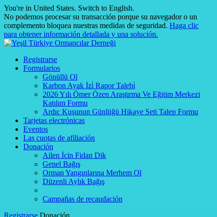
You're in United States.
Switch to English
.
No podemos procesar su transacción porque su navegador o un
complemento bloquea nuestras medidas de seguridad.
Haga clic
para obtener información detallada y una solución.
Registrarse
Formularios
Gönüllü Ol
Karbon Ayak İzi̇ Rapor Talebi̇
2026 Yılı Ömer Özen Araştırma Ve Eğitim Merkezi
Katılım Formu
Ardıç Kuşunun Günlüğü Hikaye Seti Talep Formu
Tarjetas electrónicas
Eventos
Las cuotas de afiliación
Donación
Ailen İçin Fidan Dik
Genel Bağış
Orman Yangınlarına Merhem Ol
Düzenli Aylık Bağış
Campañas de recaudación
Registrarse
Donación