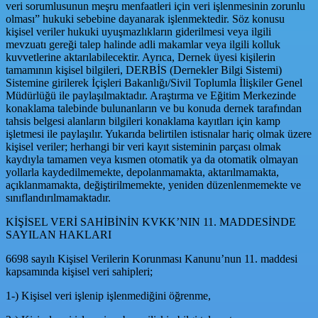
veri sorumlusunun meşru menfaatleri için veri işlenmesinin zorunlu
olması” hukuki sebebine dayanarak işlenmektedir. Söz konusu
kişisel veriler hukuki uyuşmazlıkların giderilmesi veya ilgili
mevzuatı gereği talep halinde adli makamlar veya ilgili kolluk
kuvvetlerine aktarılabilecektir. Ayrıca, Dernek üyesi kişilerin
tamamının kişisel bilgileri, DERBİS (Dernekler Bilgi Sistemi)
Sistemine girilerek İçişleri Bakanlığı/Sivil Toplumla İlişkiler Genel
Müdürlüğü ile paylaşılmaktadır. Araştırma ve Eğitim Merkezinde
konaklama talebinde bulunanların ve bu konuda dernek tarafından
tahsis belgesi alanların bilgileri konaklama kayıtları için kamp
işletmesi ile paylaşılır. Yukarıda belirtilen istisnalar hariç olmak üzere
kişisel veriler; herhangi bir veri kayıt sisteminin parçası olmak
kaydıyla tamamen veya kısmen otomatik ya da otomatik olmayan
yollarla kaydedilmemekte, depolanmamakta, aktarılmamakta,
açıklanmamakta, değiştirilmemekte, yeniden düzenlenmemekte ve
sınıflandırılmamaktadır.
KİŞİSEL VERİ SAHİBİNİN KVKK’NIN 11. MADDESİNDE
SAYILAN HAKLARI
6698 sayılı Kişisel Verilerin Korunması Kanunu’nun 11. maddesi
kapsamında kişisel veri sahipleri;
1-) Kişisel veri işlenip işlenmediğini öğrenme,