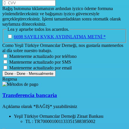
Bağış butonuna tıklamanızın ardından iyzico ödeme formuna
yönlendirileceksiniz ve bağışınızı iyzico güvencesiyle
gerçekleştireceksiniz. İşlemi tamamladıktan sonra otomatik olarak
sayfamıza döneceksiniz.
Lea y apruebe todos los acuerdos.
6698 SAYILI KVKK AYDINLATMA METNİ *
Como Yeşil Türkiye Ormancılar Derneği, nos gustaría mantenerlos
al día sobre nuestro trabajo.
Mantenerme actualizado por teléfono
Mantenerme actualizado por SMS
Mantenerme actualizado por email
Done
-
Done
-
Mensualmente
Regresa
Transferencia bancaria
Açıklama olarak *BAĞIŞ* yazabilirsiniz
Yeşil Türkiye Ormancılar Derneği
Ziraat Bankası
TL :
TR700001001133351588385002