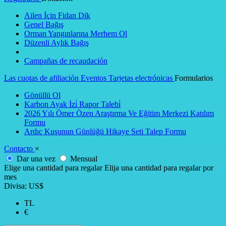
Ailen İçin Fidan Dik
Genel Bağış
Orman Yangınlarına Merhem Ol
Düzenli Aylık Bağış
Campañas de recaudación
Las cuotas de afiliación
Eventos
Tarjetas electrónicas
Formularios
Gönüllü Ol
Karbon Ayak İzi̇ Rapor Talebi̇
2026 Yılı Ömer Özen Araştırma Ve Eğitim Merkezi Katılım
Formu
Ardıç Kuşunun Günlüğü Hikaye Seti Talep Formu
Contacto
×
Dar una vez
Mensual
Elige una cantidad para regalar
Elija una cantidad para regalar por
mes
Divisa: US$
TL
€