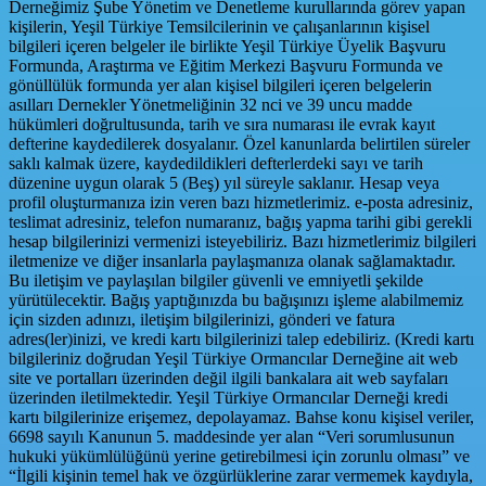
Derneğimiz Şube Yönetim ve Denetleme kurullarında görev yapan
kişilerin, Yeşil Türkiye Temsilcilerinin ve çalışanlarının kişisel
bilgileri içeren belgeler ile birlikte Yeşil Türkiye Üyelik Başvuru
Formunda, Araştırma ve Eğitim Merkezi Başvuru Formunda ve
gönüllülük formunda yer alan kişisel bilgileri içeren belgelerin
asılları Dernekler Yönetmeliğinin 32 nci ve 39 uncu madde
hükümleri doğrultusunda, tarih ve sıra numarası ile evrak kayıt
defterine kaydedilerek dosyalanır. Özel kanunlarda belirtilen süreler
saklı kalmak üzere, kaydedildikleri defterlerdeki sayı ve tarih
düzenine uygun olarak 5 (Beş) yıl süreyle saklanır. Hesap veya
profil oluşturmanıza izin veren bazı hizmetlerimiz. e-posta adresiniz,
teslimat adresiniz, telefon numaranız, bağış yapma tarihi gibi gerekli
hesap bilgilerinizi vermenizi isteyebiliriz. Bazı hizmetlerimiz bilgileri
iletmenize ve diğer insanlarla paylaşmanıza olanak sağlamaktadır.
Bu iletişim ve paylaşılan bilgiler güvenli ve emniyetli şekilde
yürütülecektir. Bağış yaptığınızda bu bağışınızı işleme alabilmemiz
için sizden adınızı, iletişim bilgilerinizi, gönderi ve fatura
adres(ler)inizi, ve kredi kartı bilgilerinizi talep edebiliriz. (Kredi kartı
bilgileriniz doğrudan Yeşil Türkiye Ormancılar Derneğine ait web
site ve portalları üzerinden değil ilgili bankalara ait web sayfaları
üzerinden iletilmektedir. Yeşil Türkiye Ormancılar Derneği kredi
kartı bilgilerinize erişemez, depolayamaz. Bahse konu kişisel veriler,
6698 sayılı Kanunun 5. maddesinde yer alan “Veri sorumlusunun
hukuki yükümlülüğünü yerine getirebilmesi için zorunlu olması” ve
“İlgili kişinin temel hak ve özgürlüklerine zarar vermemek kaydıyla,