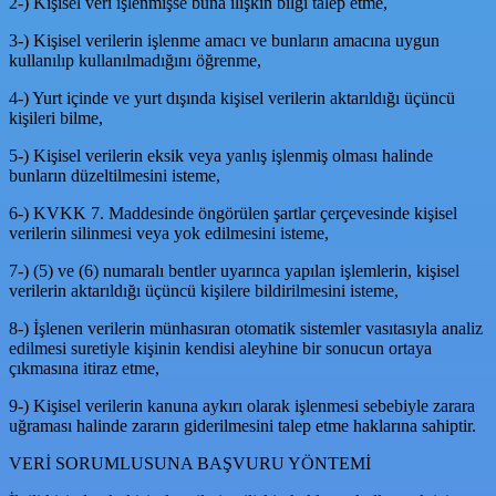
2-) Kişisel veri işlenmişse buna ilişkin bilgi talep etme,
3-) Kişisel verilerin işlenme amacı ve bunların amacına uygun
kullanılıp kullanılmadığını öğrenme,
4-) Yurt içinde ve yurt dışında kişisel verilerin aktarıldığı üçüncü
kişileri bilme,
5-) Kişisel verilerin eksik veya yanlış işlenmiş olması halinde
bunların düzeltilmesini isteme,
6-) KVKK 7. Maddesinde öngörülen şartlar çerçevesinde kişisel
verilerin silinmesi veya yok edilmesini isteme,
7-) (5) ve (6) numaralı bentler uyarınca yapılan işlemlerin, kişisel
verilerin aktarıldığı üçüncü kişilere bildirilmesini isteme,
8-) İşlenen verilerin münhasıran otomatik sistemler vasıtasıyla analiz
edilmesi suretiyle kişinin kendisi aleyhine bir sonucun ortaya
çıkmasına itiraz etme,
9-) Kişisel verilerin kanuna aykırı olarak işlenmesi sebebiyle zarara
uğraması halinde zararın giderilmesini talep etme haklarına sahiptir.
VERİ SORUMLUSUNA BAŞVURU YÖNTEMİ