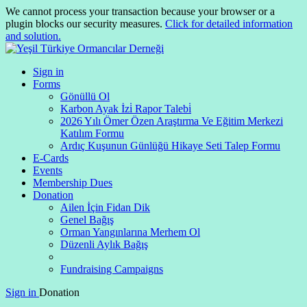
We cannot process your transaction because your browser or a
plugin blocks our security measures.
Click for detailed information
and solution.
Sign in
Forms
Gönüllü Ol
Karbon Ayak İzi̇ Rapor Talebi̇
2026 Yılı Ömer Özen Araştırma Ve Eğitim Merkezi
Katılım Formu
Ardıç Kuşunun Günlüğü Hikaye Seti Talep Formu
E-Cards
Events
Membership Dues
Donation
Ailen İçin Fidan Dik
Genel Bağış
Orman Yangınlarına Merhem Ol
Düzenli Aylık Bağış
Fundraising Campaigns
Sign in
Donation