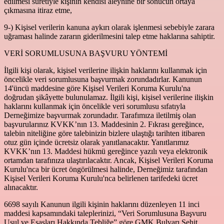
edilmesi suretiyle kişinin kendisi aleyhine bir sonucun ortaya
çıkmasına itiraz etme,
9-) Kişisel verilerin kanuna aykırı olarak işlenmesi sebebiyle zarara
uğraması halinde zararın giderilmesini talep etme haklarına sahiptir.
VERİ SORUMLUSUNA BAŞVURU YÖNTEMİ
İlgili kişi olarak, kişisel verilerine ilişkin haklarını kullanmak için
öncelikle veri sorumlusuna başvurmak zorundadırlar. Kanunun
14'üncü maddesine göre Kişisel Verileri Koruma Kurulu'na
doğrudan şikâyette bulunulamaz. İlgili kişi, kişisel verilerine ilişkin
haklarını kullanmak için öncelikle veri sorumlusu sıfatıyla
Derneğimize başvurmak zorundadır. Tarafımıza iletilmiş olan
başvurularınız KVKK’nın 13. Maddesinin 2. Fıkrası gereğince,
talebin niteliğine göre talebinizin bizlere ulaştığı tarihten itibaren
otuz gün içinde ücretsiz olarak yanıtlanacaktır. Yanıtlarımız
KVKK’nın 13. Maddesi hükmü gereğince yazılı veya elektronik
ortamdan tarafınıza ulaştırılacaktır. Ancak, Kişisel Verileri Koruma
Kurulu'nca bir ücret öngörülmesi halinde, Derneğimiz tarafından
Kişisel Verileri Koruma Kurulu'nca belirlenen tarifedeki ücret
alınacaktır.
6698 sayılı Kanunun ilgili kişinin haklarını düzenleyen 11 inci
maddesi kapsamındaki taleplerinizi, “Veri Sorumlusuna Başvuru
Usul ve Esasları Hakkında Tebliğe” göre GMK Bulvarı Şehit