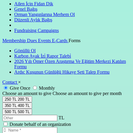
Ailen İçin Fidan Dik
Genel Bağış
Orman Yangınlarına Merhem Ol
Düzenli Aylık Bağış
Fundraising Campaigns
Membership Dues
Events
E-Cards
Forms
Gönüllü Ol
Karbon Ayak İzi̇ Rapor Talebi̇
2026 Yılı Ömer Özen Araştırma Ve Eğitim Merkezi Katılım
Formu
Ardıç Kuşunun Günlüğü Hikaye Seti Talep Formu
Contact
×
Give Once
Monthly
Choose an amount to give
Choose an amount to give per month
250 TL
200 TL
350 TL
400 TL
500 TL
500 TL
Donate behalf of an organization