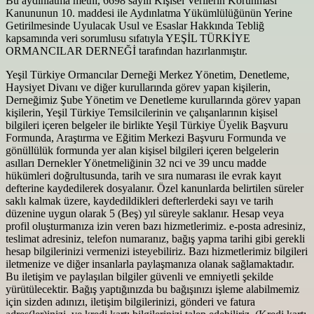
Bu aydınlatma metni, 6698 sayılı Kişisel Verilerin Korunması
Kanununun 10. maddesi ile Aydınlatma Yükümlülüğünün Yerine
Getirilmesinde Uyulacak Usul ve Esaslar Hakkında Tebliğ
kapsamında veri sorumlusu sıfatıyla YEŞİL TÜRKİYE
ORMANCILAR DERNEĞİ tarafından hazırlanmıştır.
Yeşil Türkiye Ormancılar Derneği Merkez Yönetim, Denetleme,
Haysiyet Divanı ve diğer kurullarında görev yapan kişilerin,
Derneğimiz Şube Yönetim ve Denetleme kurullarında görev yapan
kişilerin, Yeşil Türkiye Temsilcilerinin ve çalışanlarının kişisel
bilgileri içeren belgeler ile birlikte Yeşil Türkiye Üyelik Başvuru
Formunda, Araştırma ve Eğitim Merkezi Başvuru Formunda ve
gönüllülük formunda yer alan kişisel bilgileri içeren belgelerin
asılları Dernekler Yönetmeliğinin 32 nci ve 39 uncu madde
hükümleri doğrultusunda, tarih ve sıra numarası ile evrak kayıt
defterine kaydedilerek dosyalanır. Özel kanunlarda belirtilen süreler
saklı kalmak üzere, kaydedildikleri defterlerdeki sayı ve tarih
düzenine uygun olarak 5 (Beş) yıl süreyle saklanır. Hesap veya
profil oluşturmanıza izin veren bazı hizmetlerimiz. e-posta adresiniz,
teslimat adresiniz, telefon numaranız, bağış yapma tarihi gibi gerekli
hesap bilgilerinizi vermenizi isteyebiliriz. Bazı hizmetlerimiz bilgileri
iletmenize ve diğer insanlarla paylaşmanıza olanak sağlamaktadır.
Bu iletişim ve paylaşılan bilgiler güvenli ve emniyetli şekilde
yürütülecektir. Bağış yaptığınızda bu bağışınızı işleme alabilmemiz
için sizden adınızı, iletişim bilgilerinizi, gönderi ve fatura