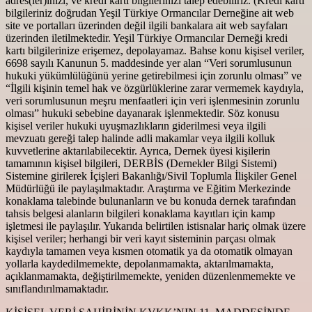
adres(ler)inizi, ve kredi kartı bilgilerinizi talep edebiliriz. (Kredi kartı
bilgileriniz doğrudan Yeşil Türkiye Ormancılar Derneğine ait web
site ve portalları üzerinden değil ilgili bankalara ait web sayfaları
üzerinden iletilmektedir. Yeşil Türkiye Ormancılar Derneği kredi
kartı bilgilerinize erişemez, depolayamaz. Bahse konu kişisel veriler,
6698 sayılı Kanunun 5. maddesinde yer alan “Veri sorumlusunun
hukuki yükümlülüğünü yerine getirebilmesi için zorunlu olması” ve
“İlgili kişinin temel hak ve özgürlüklerine zarar vermemek kaydıyla,
veri sorumlusunun meşru menfaatleri için veri işlenmesinin zorunlu
olması” hukuki sebebine dayanarak işlenmektedir. Söz konusu
kişisel veriler hukuki uyuşmazlıkların giderilmesi veya ilgili
mevzuatı gereği talep halinde adli makamlar veya ilgili kolluk
kuvvetlerine aktarılabilecektir. Ayrıca, Dernek üyesi kişilerin
tamamının kişisel bilgileri, DERBİS (Dernekler Bilgi Sistemi)
Sistemine girilerek İçişleri Bakanlığı/Sivil Toplumla İlişkiler Genel
Müdürlüğü ile paylaşılmaktadır. Araştırma ve Eğitim Merkezinde
konaklama talebinde bulunanların ve bu konuda dernek tarafından
tahsis belgesi alanların bilgileri konaklama kayıtları için kamp
işletmesi ile paylaşılır. Yukarıda belirtilen istisnalar hariç olmak üzere
kişisel veriler; herhangi bir veri kayıt sisteminin parçası olmak
kaydıyla tamamen veya kısmen otomatik ya da otomatik olmayan
yollarla kaydedilmemekte, depolanmamakta, aktarılmamakta,
açıklanmamakta, değiştirilmemekte, yeniden düzenlenmemekte ve
sınıflandırılmamaktadır.