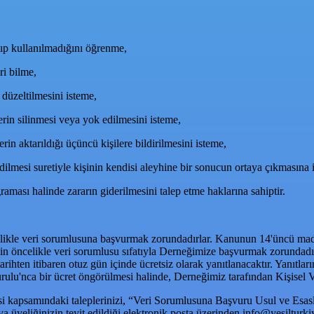
lıp kullanılmadığını öğrenme,
ri bilme,
 düzeltilmesini isteme,
rin silinmesi veya yok edilmesini isteme,
erin aktarıldığı üçüncü kişilere bildirilmesini isteme,
edilmesi suretiyle kişinin kendisi aleyhine bir sonucun ortaya çıkmasına i
raması halinde zararın giderilmesini talep etme haklarına sahiptir.
in öncelikle veri sorumlusuna başvurmak zorundadırlar. Kanunun 14'üncü m
mak için öncelikle veri sorumlusu sıfatıyla Derneğimize başvurmak zorun
ığı tarihten itibaren otuz gün içinde ücretsiz olarak yanıtlanacaktır. Ya
ulu'nca bir ücret öngörülmesi halinde, Derneğimiz tarafından Kişisel 
desi kapsamındaki taleplerinizi, “Veri Sorumlusuna Başvuru Usul ve E
 üyeliğinizin teyit edildiği elektronik posta üzerinden
info@yesilturki