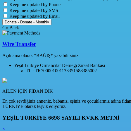
Keep me updated by Phone
Keep me updated by SMS
Keep me updated by Email
Donate
-
Donate
-
Monthly
Go Back
Wire Transfer
Açıklama olarak *BAĞIŞ* yazabilirsiniz
Yeşil Türkiye Ormancılar Derneği
Ziraat Bankası
TL :
TR700001001133351588385002
AİLEN İÇİN FİDAN DİK
En çok sevdiğiniz anneniz, babanız, eşiniz ve çocuklarınız adına fidan
TÜRKİYE olarak teşvik ediyoruz.
YEŞİL TÜRKİYE 6698 SAYILI KVKK METNİ
×