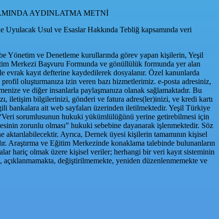
SAMINDA AYDINLATMA METNİ
de Uyulacak Usul ve Esaslar Hakkında Tebliğ kapsamında veri
e Yönetim ve Denetleme kurullarında görev yapan kişilerin, Yeşil
e Eğitim Merkezi Başvuru Formunda ve gönüllülük formunda yer alan
ile evrak kayıt defterine kaydedilerek dosyalanır. Özel kanunlarda
 profil oluşturmanıza izin veren bazı hizmetlerimiz. e-posta adresiniz,
iletmenize ve diğer insanlarla paylaşmanıza olanak sağlamaktadır. Bu
 iletişim bilgilerinizi, gönderi ve fatura adres(ler)inizi, ve kredi kartı
gili bankalara ait web sayfaları üzerinden iletilmektedir. Yeşil Türkiye
n “Veri sorumlusunun hukuki yükümlülüğünü yerine getirebilmesi için
nmesinin zorunlu olması” hukuki sebebine dayanarak işlenmektedir. Söz
e aktarılabilecektir. Ayrıca, Dernek üyesi kişilerin tamamının kişisel
tadır. Araştırma ve Eğitim Merkezinde konaklama talebinde bulunanların
alar hariç olmak üzere kişisel veriler; herhangi bir veri kayıt sisteminin
, açıklanmamakta, değiştirilmemekte, yeniden düzenlenmemekte ve