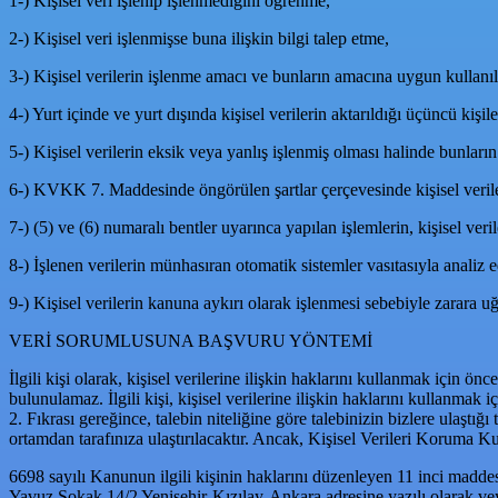
1-) Kişisel veri işlenip işlenmediğini öğrenme,
2-) Kişisel veri işlenmişse buna ilişkin bilgi talep etme,
3-) Kişisel verilerin işlenme amacı ve bunların amacına uygun kullanı
4-) Yurt içinde ve yurt dışında kişisel verilerin aktarıldığı üçüncü kişile
5-) Kişisel verilerin eksik veya yanlış işlenmiş olması halinde bunların
6-) KVKK 7. Maddesinde öngörülen şartlar çerçevesinde kişisel verile
7-) (5) ve (6) numaralı bentler uyarınca yapılan işlemlerin, kişisel veril
8-) İşlenen verilerin münhasıran otomatik sistemler vasıtasıyla analiz 
9-) Kişisel verilerin kanuna aykırı olarak işlenmesi sebebiyle zarara uğ
VERİ SORUMLUSUNA BAŞVURU YÖNTEMİ
İlgili kişi olarak, kişisel verilerine ilişkin haklarını kullanmak iç
bulunulamaz. İlgili kişi, kişisel verilerine ilişkin haklarını kullan
2. Fıkrası gereğince, talebin niteliğine göre talebinizin bizlere ulaşt
ortamdan tarafınıza ulaştırılacaktır. Ancak, Kişisel Verileri Koruma Kur
6698 sayılı Kanunun ilgili kişinin haklarını düzenleyen 11 inci mad
Yavuz Sokak 14/2 Yenişehir-Kızılay-Ankara adresine yazılı olarak veya