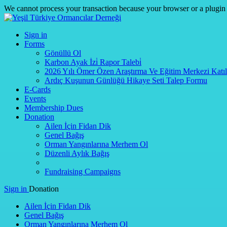
We cannot process your transaction because your browser or a plugin
Sign in
Forms
Gönüllü Ol
Karbon Ayak İzi̇ Rapor Talebi̇
2026 Yılı Ömer Özen Araştırma Ve Eğitim Merkezi Katı
Ardıç Kuşunun Günlüğü Hikaye Seti Talep Formu
E-Cards
Events
Membership Dues
Donation
Ailen İçin Fidan Dik
Genel Bağış
Orman Yangınlarına Merhem Ol
Düzenli Aylık Bağış
Fundraising Campaigns
Sign in
Donation
Ailen İçin Fidan Dik
Genel Bağış
Orman Yangınlarına Merhem Ol