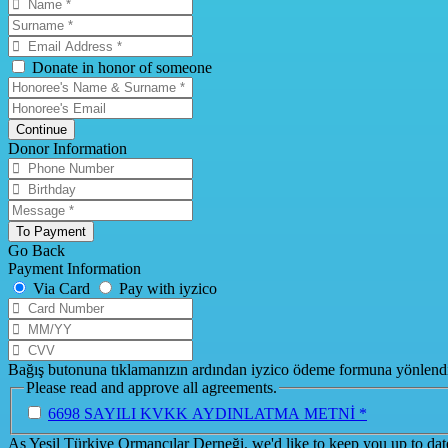
Donate in honor of someone
Continue
Donor Information
To Payment
Go Back
Payment Information
Via Card
Pay with iyzico
Bağış butonuna tıklamanızın ardından iyzico ödeme formuna yönlendiri
Please read and approve all agreements.
6698 SAYILI KVKK AYDINLATMA METNİ *
As Yeşil Türkiye Ormancılar Derneği, we'd like to keep you up to da