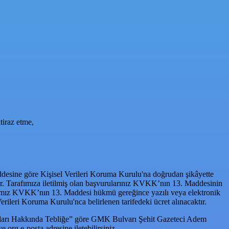
tiraz etme,
addesine göre Kişisel Verileri Koruma Kurulu'na doğrudan şikâyette
dadır. Tarafımıza iletilmiş olan başvurularınız KVKK’nın 13. Maddesinin
nıtlarımız KVKK’nın 13. Maddesi hükmü gereğince yazılı veya elektronik
Verileri Koruma Kurulu'nca belirlenen tarifedeki ücret alınacaktır.
sasları Hakkında Tebliğe” göre GMK Bulvarı Şehit Gazeteci Adem
ye.org
e-posta adresine iletebilirsiniz.