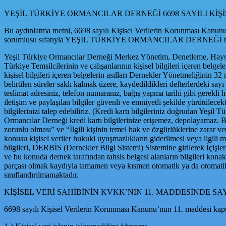
YEŞİL TÜRKİYE ORMANCILAR DERNEĞİ 6698 SAYILI K
Bu aydınlatma metni, 6698 sayılı Kişisel Verilerin Korunması Kanu
sorumlusu sıfatıyla YEŞİL TÜRKİYE ORMANCILAR DERNEĞİ taraf
Yeşil Türkiye Ormancılar Derneği Merkez Yönetim, Denetleme, Haysiye
Türkiye Temsilcilerinin ve çalışanlarının kişisel bilgileri içeren be
kişisel bilgileri içeren belgelerin asılları Dernekler Yönetmeliğinin 
belirtilen süreler saklı kalmak üzere, kaydedildikleri defterlerdeki say
teslimat adresiniz, telefon numaranız, bağış yapma tarihi gibi gerekli h
iletişim ve paylaşılan bilgiler güvenli ve emniyetli şekilde yürütülecekti
bilgilerinizi talep edebiliriz. (Kredi kartı bilgileriniz doğrudan Yeşil 
Ormancılar Derneği kredi kartı bilgilerinize erişemez, depolayamaz. 
zorunlu olması” ve “İlgili kişinin temel hak ve özgürlüklerine zarar
konusu kişisel veriler hukuki uyuşmazlıkların giderilmesi veya ilgili m
bilgileri, DERBİS (Dernekler Bilgi Sistemi) Sistemine girilerek İçişl
ve bu konuda dernek tarafından tahsis belgesi alanların bilgileri konakla
parçası olmak kaydıyla tamamen veya kısmen otomatik ya da otomati
sınıflandırılmamaktadır.
KİŞİSEL VERİ SAHİBİNİN KVKK’NIN 11. MADDESİNDE S
6698 sayılı Kişisel Verilerin Korunması Kanunu’nun 11. maddesi kapsa