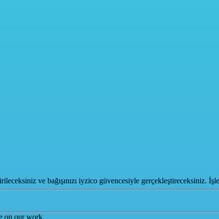
leceksiniz ve bağışınızı iyzico güvencesiyle gerçekleştireceksiniz. İş
te on our work.