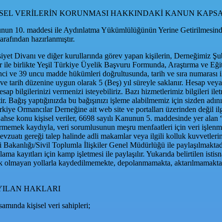
İŞİSEL VERİLERİN KORUNMASI HAKKINDAKİ KANUN KAP
nunun 10. maddesi ile Aydınlatma Yükümlülüğünün Yerine Getirilmesin
ından hazırlanmıştır.
t Divanı ve diğer kurullarında görev yapan kişilerin, Derneğimiz Şub
lgeler ile birlikte Yeşil Türkiye Üyelik Başvuru Formunda, Araştırma v
32 nci ve 39 uncu madde hükümleri doğrultusunda, tarih ve sıra numarası 
ı ve tarih düzenine uygun olarak 5 (Beş) yıl süreyle saklanır. Hesap veya
esap bilgilerinizi vermenizi isteyebiliriz. Bazı hizmetlerimiz bilgileri 
r. Bağış yaptığınızda bu bağışınızı işleme alabilmemiz için sizden adınızı,
Türkiye Ormancılar Derneğine ait web site ve portalları üzerinden değil il
Bahse konu kişisel veriler, 6698 sayılı Kanunun 5. maddesinde yer ala
 vermemek kaydıyla, veri sorumlusunun meşru menfaatleri için veri işle
evzuatı gereği talep halinde adli makamlar veya ilgili kolluk kuvvetlerin
eri Bakanlığı/Sivil Toplumla İlişkiler Genel Müdürlüğü ile paylaşılmak
ma kayıtları için kamp işletmesi ile paylaşılır. Yukarıda belirtilen istisn
k olmayan yollarla kaydedilmemekte, depolanmamakta, aktarılmamakta
AYILAN HAKLARI
mında kişisel veri sahipleri;