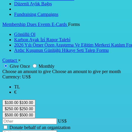
Düzenli Aylık Bağış
Fundraising Campaigns
Membership Dues
Events
E-Cards
Forms
Gönüllü Ol
Karbon Ayak İzi̇ Rapor Talebi̇
2026 Yılı Ömer Özen Araştırma Ve Eğitim Merkezi Katılım F
Ardıç Kuşunun Günlüğü Hikaye Seti Talep Formu
Contact
×
Give Once
Monthly
Choose an amount to give
Choose an amount to give per month
Currency: US$
TL
€
$100.00
$100.00
$250.00
$250.00
$500.00
$500.00
Donate behalf of an organization