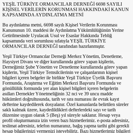
YEŞİL TÜRKİYE ORMANCILAR DERNEĞİ 6698 SAYILI
KİŞİSEL VERİLERİN KORUNMASI HAKKINDAKİ KANUN
KAPSAMINDA AYDINLATMA METNİ
Bu aydınlatma metni, 6698 sayılı Kişisel Verilerin Korunması
Kanununun 10. maddesi ile Aydınlatma Yükümlülüğünün Yerine
Getirilmesinde Uyulacak Usul ve Esaslar Hakkında Tebliğ
kapsamında veri sorumlusu sıfatıyla YEŞİL TÜRKİYE
ORMANCILAR DERNEĞİ tarafından hazırlanmıştır.
Yeşil Türkiye Ormancılar Derneği Merkez Yönetim, Denetleme,
Haysiyet Divanı ve diğer kurullarında görev yapan kişilerin,
Derneğimiz Şube Yönetim ve Denetleme kurullarında görev yapan
kişilerin, Yeşil Türkiye Temsilcilerinin ve çalışanlarının kişisel
bilgileri içeren belgeler ile birlikte Yeşil Türkiye Üyelik Başvuru
Formunda, Araştırma ve Eğitim Merkezi Başvuru Formunda ve
gönüllülük formunda yer alan kişisel bilgileri içeren belgelerin
asılları Dernekler Yönetmeliğinin 32 nci ve 39 uncu madde
hükümleri doğrultusunda, tarih ve sıra numarası ile evrak kayıt
defterine kaydedilerek dosyalanır. Özel kanunlarda belirtilen süreler
saklı kalmak üzere, kaydedildikleri defterlerdeki sayı ve tarih
düzenine uygun olarak 5 (Beş) yıl süreyle saklanır. Hesap veya
profil oluşturmanıza izin veren bazı hizmetlerimiz. e-posta adresiniz,
teslimat adresiniz, telefon numaranız, bağış yapma tarihi gibi gerekli
hesap bilgilerinizi vermenizi isteyebiliriz. Bazı hizmetlerimiz bilgileri