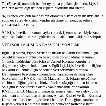
7-) (5) ve (6) numaralı bentler uyarınca yapılan işlemlerin, kişisel
verilerin aktarıldığı üçüncü kişilere bildirilmesini isteme,
8-) İşlenen verilerin münhasıran otomatik sistemler vasıtasıyla analiz
edilmesi suretiyle kişinin kendisi aleyhine bir sonucun ortaya
çıkmasına itiraz etme,
9-) Kişisel verilerin kanuna aykırı olarak işlenmesi sebebiyle zarara
uğraması halinde zararın giderilmesini talep etme haklarına sahiptir.
VERİ SORUMLUSUNA BAŞVURU YÖNTEMİ
İlgili kişi olarak, kişisel verilerine ilişkin haklarını kullanmak için
öncelikle veri sorumlusuna başvurmak zorundadırlar. Kanunun
14'üncü maddesine göre Kişisel Verileri Koruma Kurulu'na
doğrudan şikâyette bulunulamaz. İlgili kişi, kişisel verilerine ilişkin
haklarını kullanmak için öncelikle veri sorumlusu sıfatıyla
Derneğimize başvurmak zorundadır. Tarafımıza iletilmiş olan
başvurularınız KVKK’nın 13. Maddesinin 2. Fıkrası gereğince,
talebin niteliğine göre talebinizin bizlere ulaştığı tarihten itibaren
otuz gün içinde ücretsiz olarak yanıtlanacaktır. Yanıtlarımız
KVKK’nın 13. Maddesi hükmü gereğince yazılı veya elektronik
ortamdan tarafınıza ulaştırılacaktır. Ancak, Kişisel Verileri Koruma
Kurulu'nca bir ücret öngörülmesi halinde, Derneğimiz tarafından
Kişisel Verileri Koruma Kurulu'nca belirlenen tarifedeki ücret