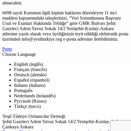
alınacaktır.
6698 sayılı Kanunun ilgili kişinin haklarını düzenleyen 11 inci
maddesi kapsamındaki taleplerinizi, “Veri Sorumlusuna Başvuru
Usul ve Esasları Hakkında Tebliğe” göre GMK Bulvarı Şehit
Gazeteci Adem Yavuz Sokak 14/2 Yenişehir-Kızılay-Ankara
adresine yazılı olarak veya üyeliğinizin teyit edildiği elektronik posta
üzerinden
info@yesilturkiye.org
e-posta adresine iletebilirsiniz.
Perto
Choose Language
English (inglês)
Français (francês)
Deutsch (alemão)
Español (espanhol)
Italiano (italiano)
Português
Nederlands (holandês)
Русский (Russo)
Türkçe (turco)
Yeşil Türkiye Ormancılar Derneği
Şehit Gazeteci Adem Yavuz Sokak 14/2 Yenişehir-Kızılay-Ankara
Çankaya Ankara