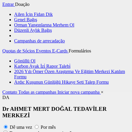
Entrar
Doação
Ailen İçin Fidan Dik
Genel Bağış
Orman Yangınlarına Merhem Ol
Düzenli Aylık Bağış
Campanhas de arrecadação
Quotas de Sócios
Eventos
E-Cards
Formulários
Gönüllü Ol
Karbon Ayak İzi̇ Rapor Talebi̇
2026 Yılı Ömer Özen Araştırma Ve Eğitim Merkezi Katılım
Formu
Ardıç Kuşunun Günlüğü Hikaye Seti Talep Formu
Contato
Todas as campanhas
Iniciar nova campanha
×
DA
Dr AHMET MERT DOĞAL TEDAVİLER
MERKEZİ
Dê uma vez
Por mês