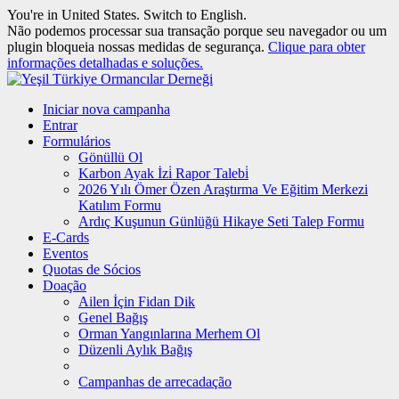
You're in United States.
Switch to English
.
Não podemos processar sua transação porque seu navegador ou um
plugin bloqueia nossas medidas de segurança.
Clique para obter
informações detalhadas e soluções.
Iniciar nova campanha
Entrar
Formulários
Gönüllü Ol
Karbon Ayak İzi̇ Rapor Talebi̇
2026 Yılı Ömer Özen Araştırma Ve Eğitim Merkezi
Katılım Formu
Ardıç Kuşunun Günlüğü Hikaye Seti Talep Formu
E-Cards
Eventos
Quotas de Sócios
Doação
Ailen İçin Fidan Dik
Genel Bağış
Orman Yangınlarına Merhem Ol
Düzenli Aylık Bağış
Campanhas de arrecadação