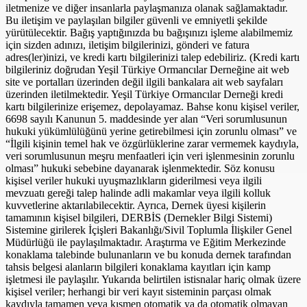
iletmenize ve diğer insanlarla paylaşmanıza olanak sağlamaktadır.
Bu iletişim ve paylaşılan bilgiler güvenli ve emniyetli şekilde
yürütülecektir. Bağış yaptığınızda bu bağışınızı işleme alabilmemiz
için sizden adınızı, iletişim bilgilerinizi, gönderi ve fatura
adres(ler)inizi, ve kredi kartı bilgilerinizi talep edebiliriz. (Kredi kartı
bilgileriniz doğrudan Yeşil Türkiye Ormancılar Derneğine ait web
site ve portalları üzerinden değil ilgili bankalara ait web sayfaları
üzerinden iletilmektedir. Yeşil Türkiye Ormancılar Derneği kredi
kartı bilgilerinize erişemez, depolayamaz. Bahse konu kişisel veriler,
6698 sayılı Kanunun 5. maddesinde yer alan “Veri sorumlusunun
hukuki yükümlülüğünü yerine getirebilmesi için zorunlu olması” ve
“İlgili kişinin temel hak ve özgürlüklerine zarar vermemek kaydıyla,
veri sorumlusunun meşru menfaatleri için veri işlenmesinin zorunlu
olması” hukuki sebebine dayanarak işlenmektedir. Söz konusu
kişisel veriler hukuki uyuşmazlıkların giderilmesi veya ilgili
mevzuatı gereği talep halinde adli makamlar veya ilgili kolluk
kuvvetlerine aktarılabilecektir. Ayrıca, Dernek üyesi kişilerin
tamamının kişisel bilgileri, DERBİS (Dernekler Bilgi Sistemi)
Sistemine girilerek İçişleri Bakanlığı/Sivil Toplumla İlişkiler Genel
Müdürlüğü ile paylaşılmaktadır. Araştırma ve Eğitim Merkezinde
konaklama talebinde bulunanların ve bu konuda dernek tarafından
tahsis belgesi alanların bilgileri konaklama kayıtları için kamp
işletmesi ile paylaşılır. Yukarıda belirtilen istisnalar hariç olmak üzere
kişisel veriler; herhangi bir veri kayıt sisteminin parçası olmak
kaydıyla tamamen veya kısmen otomatik ya da otomatik olmayan