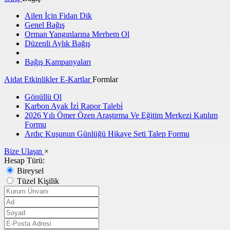
Ailen İçin Fidan Dik
Genel Bağış
Orman Yangınlarına Merhem Ol
Düzenli Aylık Bağış
Bağış Kampanyaları
Aidat
Etkinlikler
E-Kartlar
Formlar
Gönüllü Ol
Karbon Ayak İzi̇ Rapor Talebi̇
2026 Yılı Ömer Özen Araştırma Ve Eğitim Merkezi Katılım
Formu
Ardıç Kuşunun Günlüğü Hikaye Seti Talep Formu
Bize Ulaşın
×
Hesap Türü:
Bireysel
Tüzel Kişilik