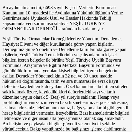
Bu aydınlatma metni, 6698 sayılı Kişisel Verilerin Korunması
Kanununun 10. maddesi ile Aydınlatma Yükümlülüğünün Yerine
Getirilmesinde Uyulacak Usul ve Esaslar Hakkında Tebliğ
kapsamında veri sorumlusu sıfatıyla YEŞİL TÜRKİYE
ORMANCILAR DERNEĞİ tarafından hazırlanmıştır.
Yeşil Türkiye Ormancılar Derneği Merkez Yönetim, Denetleme,
Haysiyet Divanı ve diğer kurullarında görev yapan kişilerin,
Derneğimiz Şube Yönetim ve Denetleme kurullarında görev yapan
kişilerin, Yeşil Türkiye Temsilcilerinin ve çalışanlarının kişisel
bilgileri içeren belgeler ile birlikte Yeşil Türkiye Üyelik Başvuru
Formunda, Araştırma ve Eğitim Merkezi Başvuru Formunda ve
gönüllülük formunda yer alan kişisel bilgileri içeren belgelerin
asılları Dernekler Yönetmeliğinin 32 nci ve 39 uncu madde
hükümleri doğrultusunda, tarih ve sıra numarası ile evrak kayıt
defterine kaydedilerek dosyalanır. Özel kanunlarda belirtilen süreler
saklı kalmak üzere, kaydedildikleri defterlerdeki sayı ve tarih
düzenine uygun olarak 5 (Beş) yıl süreyle saklanır. Hesap veya
profil oluşturmanıza izin veren bazı hizmetlerimiz. e-posta adresiniz,
teslimat adresiniz, telefon numaranız, bağış yapma tarihi gibi gerekli
hesap bilgilerinizi vermenizi isteyebiliriz. Bazı hizmetlerimiz bilgileri
iletmenize ve diğer insanlarla paylaşmanıza olanak sağlamaktadır.
Bu iletişim ve paylaşılan bilgiler güvenli ve emniyetli şekilde
yürütülecektir. Bağış yaptığınızda bu bağışınızı işleme alabilmemiz