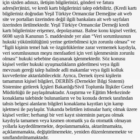
için sizden adınızı, iletişim bilgilerinizi, gönderi ve fatura
adres(ler)inizi, ve kredi kartı bilgilerinizi talep edebiliriz. (Kredi kartı
bilgileriniz doğrudan Yeşil Türkiye Ormancılar Derneğine ait web
site ve portalları üzerinden değil ilgili bankalara ait web sayfaları
üzerinden iletilmektedir. Yeşil Türkiye Ormancılar Derneği kredi
kartı bilgilerinize erişemez, depolayamaz. Bahse konu kişisel veriler,
6698 sayılı Kanunun 5. maddesinde yer alan “Veri sorumlusunun
hukuki yükümlülüğünü yerine getirebilmesi için zorunlu olması” ve
“İlgili kişinin temel hak ve özgürlüklerine zarar vermemek kaydıyla,
veri sorumlusunun meşru menfaatleri için veri işlenmesinin zorunlu
olması” hukuki sebebine dayanarak işlenmektedir. Söz konusu
kişisel veriler hukuki uyuşmazlıkların giderilmesi veya ilgili
mevzuatı gereği talep halinde adli makamlar veya ilgili kolluk
kuvvetlerine aktarılabilecektir. Ayrıca, Dernek üyesi kişilerin
tamamının kişisel bilgileri, DERBİS (Dernekler Bilgi Sistemi)
Sistemine girilerek İçişleri Bakanlığı/Sivil Toplumla İlişkiler Genel
Müdürlüğü ile paylaşılmaktadır. Araştırma ve Eğitim Merkezinde
konaklama talebinde bulunanların ve bu konuda dernek tarafından
tahsis belgesi alanların bilgileri konaklama kayıtları için kamp
işletmesi ile paylaşılır. Yukarıda belirtilen istisnalar hariç olmak üzere
kişisel veriler; herhangi bir veri kayıt sisteminin parçası olmak
kaydıyla tamamen veya kısmen otomatik ya da otomatik olmayan
yollarla kaydedilmemekte, depolanmamakta, aktarılmamakta,
açıklanmamakta, değiştirilmemekte, yeniden düzenlenmemekte ve
sınıflandırılmamaktadır.