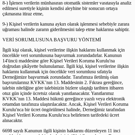
8-) İşlenen verilerin münhasıran otomatik sistemler vasıtasıyla analiz
edilmesi suretiyle kişinin kendisi aleyhine bir sonucun ortaya
çıkmasına itiraz etme,
9-) Kişisel verilerin kanuna aykırı olarak işlenmesi sebebiyle zarara
uğraması halinde zararın giderilmesini talep etme haklarına sahiptir.
VERİ SORUMLUSUNA BAŞVURU YÖNTEMİ
İlgili kişi olarak, kişisel verilerine ilişkin haklarını kullanmak için
öncelikle veri sorumlusuna başvurmak zorundadırlar. Kanunun
14'üncü maddesine göre Kişisel Verileri Koruma Kurulu'na
doğrudan şikâyette bulunulamaz. İlgili kişi, kişisel verilerine ilişkin
haklarını kullanmak için öncelikle veri sorumlusu sıfatıyla
Derneğimize başvurmak zorundadır. Tarafımıza iletilmiş olan
başvurularınız KVKK’nın 13. Maddesinin 2. Fıkrası gereğince,
talebin niteliğine göre talebinizin bizlere ulaştığı tarihten itibaren
otuz gün içinde ücretsiz olarak yanıtlanacaktır. Yanıtlarımız
KVKK’nın 13. Maddesi hükmü gereğince yazılı veya elektronik
ortamdan tarafınıza ulaştırılacaktır. Ancak, Kişisel Verileri Koruma
Kurulu'nca bir ücret öngörülmesi halinde, Derneğimiz tarafından
Kişisel Verileri Koruma Kurulu'nca belirlenen tarifedeki ücret
alınacaktır.
6698 sayılı Kanunun ilgili kişinin haklarını düzenleyen 11 inci