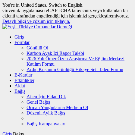
You're in United States.
Switch to English
.
Güvenlik uygulaması reCAPTCHA tarayıcınız veya kullanılan bir
eklenti tarafından engellendiği için işleminizi gerçekleştiremiyoruz.
Detaylı bilgi ve çözüm için tıklayın.
Giriş
Formlar
Gönüllü Ol
Karbon Ayak İzi̇ Rapor Talebi̇
2026 Yılı Ömer Özen Araştırma Ve Eğitim Merkezi
Katılım Formu
Ardıç Kuşunun Günlüğü Hikaye Seti Talep Formu
E-Kartlar
Etkinlikler
Aidat
Bağış
Ailen İçin Fidan Dik
Genel Bağış
Orman Yangınlarına Merhem Ol
Düzenli Aylık Bağış
Bağış Kampanyaları
Giriş
Bağış