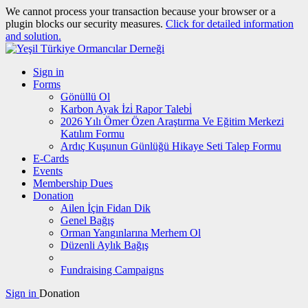
We cannot process your transaction because your browser or a
plugin blocks our security measures.
Click for detailed information
and solution.
Sign in
Forms
Gönüllü Ol
Karbon Ayak İzi̇ Rapor Talebi̇
2026 Yılı Ömer Özen Araştırma Ve Eğitim Merkezi
Katılım Formu
Ardıç Kuşunun Günlüğü Hikaye Seti Talep Formu
E-Cards
Events
Membership Dues
Donation
Ailen İçin Fidan Dik
Genel Bağış
Orman Yangınlarına Merhem Ol
Düzenli Aylık Bağış
Fundraising Campaigns
Sign in
Donation