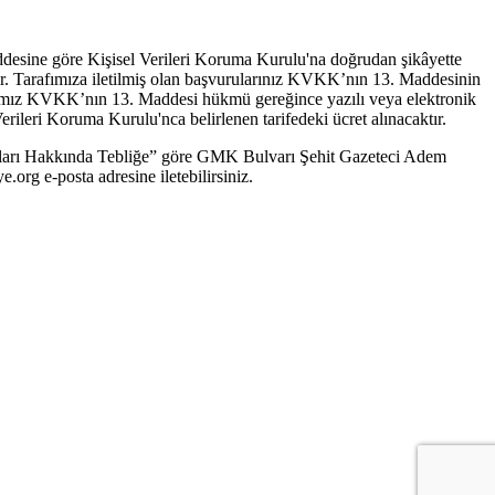
addesine göre Kişisel Verileri Koruma Kurulu'na doğrudan şikâyette
dadır. Tarafımıza iletilmiş olan başvurularınız KVKK’nın 13. Maddesinin
nıtlarımız KVKK’nın 13. Maddesi hükmü gereğince yazılı veya elektronik
Verileri Koruma Kurulu'nca belirlenen tarifedeki ücret alınacaktır.
sasları Hakkında Tebliğe” göre GMK Bulvarı Şehit Gazeteci Adem
ye.org
e-posta adresine iletebilirsiniz.