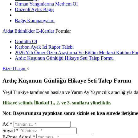
Orman Yangınlarına Merhem Ol
Düzenli Aylık Bağış
Bağış Kampanyaları
Aidat
Etkinlikler
E-Kartlar
Formlar
Gönüllü Ol
Karbon Ayak İzi̇ Rapor Talebi̇
2026 Yılı Ömer Özen Araştırma Ve Eğitim Merkezi Katılım F
Ardıç Kuşunun Günlüğü Hikaye Seti Talep Formu
Bize Ulaşın
×
Ardıç Kuşunun Günlüğü Hikaye Seti Talep Formu
Yeşil Türkiye tarafından basılan ve Yarım Ay Yayıncılık aracılığıyla 
Hikaye setimiz İlkokul 1., 2. ve 3. sınıflara yöneliktir.
Not: Başvurunuzu yaptıktan sonra sizinle
en kısa sürede iletişime
Ad *
Soyad *
E-Posta Adresi *