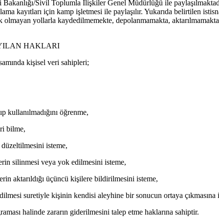
eri Bakanlığı/Sivil Toplumla İlişkiler Genel Müdürlüğü ile paylaşılmak
ma kayıtları için kamp işletmesi ile paylaşılır. Yukarıda belirtilen istisn
k olmayan yollarla kaydedilmemekte, depolanmamakta, aktarılmamakta
AYILAN HAKLARI
mında kişisel veri sahipleri;
lıp kullanılmadığını öğrenme,
ri bilme,
 düzeltilmesini isteme,
rin silinmesi veya yok edilmesini isteme,
erin aktarıldığı üçüncü kişilere bildirilmesini isteme,
edilmesi suretiyle kişinin kendisi aleyhine bir sonucun ortaya çıkmasına i
raması halinde zararın giderilmesini talep etme haklarına sahiptir.