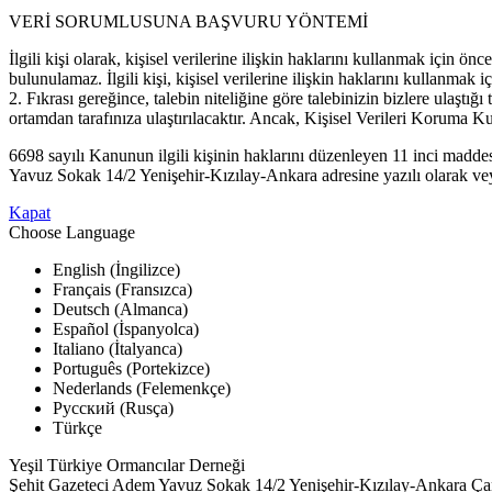
VERİ SORUMLUSUNA BAŞVURU YÖNTEMİ
İlgili kişi olarak, kişisel verilerine ilişkin haklarını kullanmak iç
bulunulamaz. İlgili kişi, kişisel verilerine ilişkin haklarını kullan
2. Fıkrası gereğince, talebin niteliğine göre talebinizin bizlere ulaşt
ortamdan tarafınıza ulaştırılacaktır. Ancak, Kişisel Verileri Koruma Kur
6698 sayılı Kanunun ilgili kişinin haklarını düzenleyen 11 inci mad
Yavuz Sokak 14/2 Yenişehir-Kızılay-Ankara adresine yazılı olarak veya
Kapat
Choose Language
English (İngilizce)
Français (Fransızca)
Deutsch (Almanca)
Español (İspanyolca)
Italiano (İtalyanca)
Português (Portekizce)
Nederlands (Felemenkçe)
Русский (Rusça)
Türkçe
Yeşil Türkiye Ormancılar Derneği
Şehit Gazeteci Adem Yavuz Sokak 14/2 Yenişehir-Kızılay-Ankara Ç