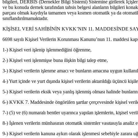
bilgileri, DERBİS (Dernekler Bilgi Sistemi) Sistemine girilerek İçişl
ve bu konuda dernek tarafından tahsis belgesi alanların bilgileri konakla
parçası olmak kaydıyla tamamen veya kısmen otomatik ya da otomati
sınıflandırılmamaktadır.
KİŞİSEL VERİ SAHİBİNİN KVKK’NIN 11. MADDESİNDE S
6698 sayılı Kişisel Verilerin Korunması Kanunu’nun 11. maddesi kapsa
1-) Kişisel veri işlenip işlenmediğini öğrenme,
2-) Kişisel veri işlenmişse buna ilişkin bilgi talep etme,
3-) Kişisel verilerin işlenme amacı ve bunların amacına uygun kullanı
4-) Yurt içinde ve yurt dışında kişisel verilerin aktarıldığı üçüncü kişile
5-) Kişisel verilerin eksik veya yanlış işlenmiş olması halinde bunların
6-) KVKK 7. Maddesinde öngörülen şartlar çerçevesinde kişisel verile
7-) (5) ve (6) numaralı bentler uyarınca yapılan işlemlerin, kişisel veril
8-) İşlenen verilerin münhasıran otomatik sistemler vasıtasıyla analiz 
9-) Kişisel verilerin kanuna aykırı olarak işlenmesi sebebiyle zarara uğ