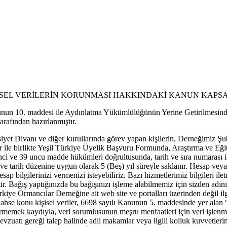
İŞİSEL VERİLERİN KORUNMASI HAKKINDAKİ KANUN KAP
nunun 10. maddesi ile Aydınlatma Yükümlülüğünün Yerine Getirilmesin
ından hazırlanmıştır.
t Divanı ve diğer kurullarında görev yapan kişilerin, Derneğimiz Şub
lgeler ile birlikte Yeşil Türkiye Üyelik Başvuru Formunda, Araştırma v
32 nci ve 39 uncu madde hükümleri doğrultusunda, tarih ve sıra numarası 
ı ve tarih düzenine uygun olarak 5 (Beş) yıl süreyle saklanır. Hesap veya
esap bilgilerinizi vermenizi isteyebiliriz. Bazı hizmetlerimiz bilgileri 
r. Bağış yaptığınızda bu bağışınızı işleme alabilmemiz için sizden adınızı,
Türkiye Ormancılar Derneğine ait web site ve portalları üzerinden değil il
Bahse konu kişisel veriler, 6698 sayılı Kanunun 5. maddesinde yer ala
 vermemek kaydıyla, veri sorumlusunun meşru menfaatleri için veri işle
evzuatı gereği talep halinde adli makamlar veya ilgili kolluk kuvvetlerin