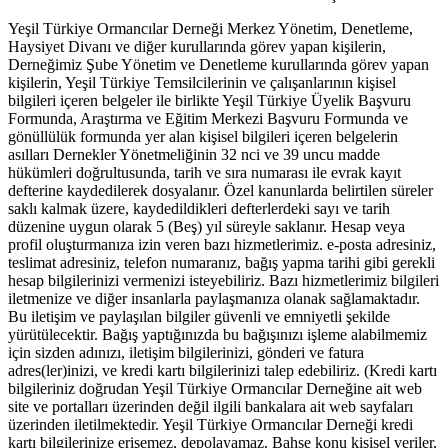
Yeşil Türkiye Ormancılar Derneği Merkez Yönetim, Denetleme,
Haysiyet Divanı ve diğer kurullarında görev yapan kişilerin,
Derneğimiz Şube Yönetim ve Denetleme kurullarında görev yapan
kişilerin, Yeşil Türkiye Temsilcilerinin ve çalışanlarının kişisel
bilgileri içeren belgeler ile birlikte Yeşil Türkiye Üyelik Başvuru
Formunda, Araştırma ve Eğitim Merkezi Başvuru Formunda ve
gönüllülük formunda yer alan kişisel bilgileri içeren belgelerin
asılları Dernekler Yönetmeliğinin 32 nci ve 39 uncu madde
hükümleri doğrultusunda, tarih ve sıra numarası ile evrak kayıt
defterine kaydedilerek dosyalanır. Özel kanunlarda belirtilen süreler
saklı kalmak üzere, kaydedildikleri defterlerdeki sayı ve tarih
düzenine uygun olarak 5 (Beş) yıl süreyle saklanır. Hesap veya
profil oluşturmanıza izin veren bazı hizmetlerimiz. e-posta adresiniz,
teslimat adresiniz, telefon numaranız, bağış yapma tarihi gibi gerekli
hesap bilgilerinizi vermenizi isteyebiliriz. Bazı hizmetlerimiz bilgileri
iletmenize ve diğer insanlarla paylaşmanıza olanak sağlamaktadır.
Bu iletişim ve paylaşılan bilgiler güvenli ve emniyetli şekilde
yürütülecektir. Bağış yaptığınızda bu bağışınızı işleme alabilmemiz
için sizden adınızı, iletişim bilgilerinizi, gönderi ve fatura
adres(ler)inizi, ve kredi kartı bilgilerinizi talep edebiliriz. (Kredi kartı
bilgileriniz doğrudan Yeşil Türkiye Ormancılar Derneğine ait web
site ve portalları üzerinden değil ilgili bankalara ait web sayfaları
üzerinden iletilmektedir. Yeşil Türkiye Ormancılar Derneği kredi
kartı bilgilerinize erişemez, depolayamaz. Bahse konu kişisel veriler,