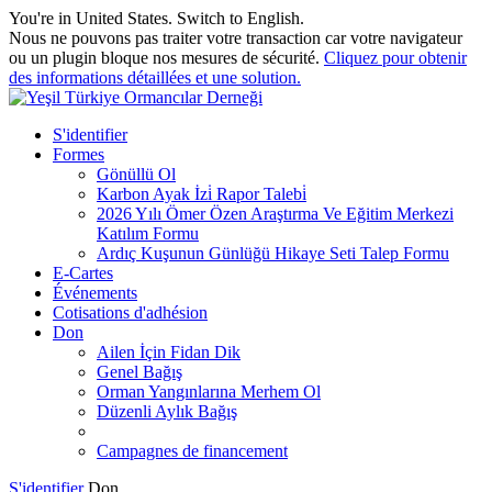
You're in United States.
Switch to English
.
Nous ne pouvons pas traiter votre transaction car votre navigateur
ou un plugin bloque nos mesures de sécurité.
Cliquez pour obtenir
des informations détaillées et une solution.
S'identifier
Formes
Gönüllü Ol
Karbon Ayak İzi̇ Rapor Talebi̇
2026 Yılı Ömer Özen Araştırma Ve Eğitim Merkezi
Katılım Formu
Ardıç Kuşunun Günlüğü Hikaye Seti Talep Formu
E-Cartes
Événements
Cotisations d'adhésion
Don
Ailen İçin Fidan Dik
Genel Bağış
Orman Yangınlarına Merhem Ol
Düzenli Aylık Bağış
Campagnes de financement
S'identifier
Don