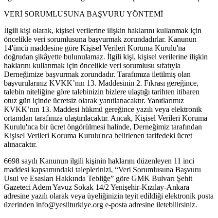
VERİ SORUMLUSUNA BAŞVURU YÖNTEMİ
İlgili kişi olarak, kişisel verilerine ilişkin haklarını kullanmak için
öncelikle veri sorumlusuna başvurmak zorundadırlar. Kanunun
14'üncü maddesine göre Kişisel Verileri Koruma Kurulu'na
doğrudan şikâyette bulunulamaz. İlgili kişi, kişisel verilerine ilişkin
haklarını kullanmak için öncelikle veri sorumlusu sıfatıyla
Derneğimize başvurmak zorundadır. Tarafımıza iletilmiş olan
başvurularınız KVKK’nın 13. Maddesinin 2. Fıkrası gereğince,
talebin niteliğine göre talebinizin bizlere ulaştığı tarihten itibaren
otuz gün içinde ücretsiz olarak yanıtlanacaktır. Yanıtlarımız
KVKK’nın 13. Maddesi hükmü gereğince yazılı veya elektronik
ortamdan tarafınıza ulaştırılacaktır. Ancak, Kişisel Verileri Koruma
Kurulu'nca bir ücret öngörülmesi halinde, Derneğimiz tarafından
Kişisel Verileri Koruma Kurulu'nca belirlenen tarifedeki ücret
alınacaktır.
6698 sayılı Kanunun ilgili kişinin haklarını düzenleyen 11 inci
maddesi kapsamındaki taleplerinizi, “Veri Sorumlusuna Başvuru
Usul ve Esasları Hakkında Tebliğe” göre GMK Bulvarı Şehit
Gazeteci Adem Yavuz Sokak 14/2 Yenişehir-Kızılay-Ankara
adresine yazılı olarak veya üyeliğinizin teyit edildiği elektronik posta
üzerinden
info@yesilturkiye.org
e-posta adresine iletebilirsiniz.