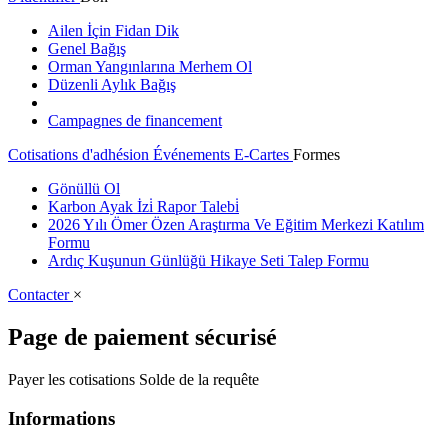
Ailen İçin Fidan Dik
Genel Bağış
Orman Yangınlarına Merhem Ol
Düzenli Aylık Bağış
Campagnes de financement
Cotisations d'adhésion
Événements
E-Cartes
Formes
Gönüllü Ol
Karbon Ayak İzi̇ Rapor Talebi̇
2026 Yılı Ömer Özen Araştırma Ve Eğitim Merkezi Katılım
Formu
Ardıç Kuşunun Günlüğü Hikaye Seti Talep Formu
Contacter
×
Page de paiement sécurisé
Payer les cotisations
Solde de la requête
Informations