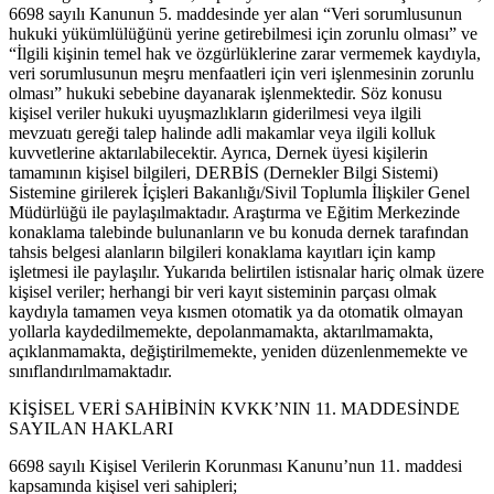
6698 sayılı Kanunun 5. maddesinde yer alan “Veri sorumlusunun
hukuki yükümlülüğünü yerine getirebilmesi için zorunlu olması” ve
“İlgili kişinin temel hak ve özgürlüklerine zarar vermemek kaydıyla,
veri sorumlusunun meşru menfaatleri için veri işlenmesinin zorunlu
olması” hukuki sebebine dayanarak işlenmektedir. Söz konusu
kişisel veriler hukuki uyuşmazlıkların giderilmesi veya ilgili
mevzuatı gereği talep halinde adli makamlar veya ilgili kolluk
kuvvetlerine aktarılabilecektir. Ayrıca, Dernek üyesi kişilerin
tamamının kişisel bilgileri, DERBİS (Dernekler Bilgi Sistemi)
Sistemine girilerek İçişleri Bakanlığı/Sivil Toplumla İlişkiler Genel
Müdürlüğü ile paylaşılmaktadır. Araştırma ve Eğitim Merkezinde
konaklama talebinde bulunanların ve bu konuda dernek tarafından
tahsis belgesi alanların bilgileri konaklama kayıtları için kamp
işletmesi ile paylaşılır. Yukarıda belirtilen istisnalar hariç olmak üzere
kişisel veriler; herhangi bir veri kayıt sisteminin parçası olmak
kaydıyla tamamen veya kısmen otomatik ya da otomatik olmayan
yollarla kaydedilmemekte, depolanmamakta, aktarılmamakta,
açıklanmamakta, değiştirilmemekte, yeniden düzenlenmemekte ve
sınıflandırılmamaktadır.
KİŞİSEL VERİ SAHİBİNİN KVKK’NIN 11. MADDESİNDE
SAYILAN HAKLARI
6698 sayılı Kişisel Verilerin Korunması Kanunu’nun 11. maddesi
kapsamında kişisel veri sahipleri;