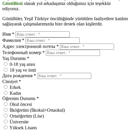
Gönüllüsü
olarak yol arkadaşımız olduğunuz için teşekkür
ediyoruz.
Gönüllüler, Yeşil Türkiye öncülüğünde yürütülen faaliyetlere katılım
sağlayarak çalışmalarımızda bize destek olan kişilerdir.
Имя *
Фамилия *
Адрес электронной почты *
Телефонный номер *
Yaş Durumu *
0-18 yaş arası
18 yaş ve üstü
Дата рождения *
Cinsiyet *
Erkek
Kadın
Öğrenim Durumu *
Okul öncesi
İlköğretim (İlkokul+Ortaokul)
Ortaöğretim (Lise)
Üniversite
Yüksek Lisans