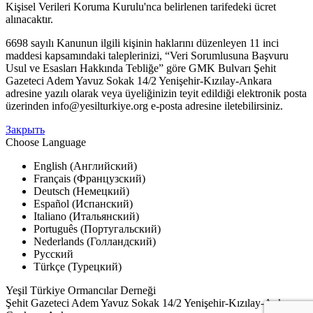
Kişisel Verileri Koruma Kurulu'nca belirlenen tarifedeki ücret
alınacaktır.
6698 sayılı Kanunun ilgili kişinin haklarını düzenleyen 11 inci
maddesi kapsamındaki taleplerinizi, “Veri Sorumlusuna Başvuru
Usul ve Esasları Hakkında Tebliğe” göre GMK Bulvarı Şehit
Gazeteci Adem Yavuz Sokak 14/2 Yenişehir-Kızılay-Ankara
adresine yazılı olarak veya üyeliğinizin teyit edildiği elektronik posta
üzerinden
info@yesilturkiye.org
e-posta adresine iletebilirsiniz.
Закрыть
Choose Language
English (Английский)
Français (Французский)
Deutsch (Немецкий)
Español (Испанский)
Italiano (Итальянский)
Português (Португальский)
Nederlands (Голландский)
Русский
Türkçe (Турецкий)
Yeşil Türkiye Ormancılar Derneği
Şehit Gazeteci Adem Yavuz Sokak 14/2 Yenişehir-Kızılay-Ankara