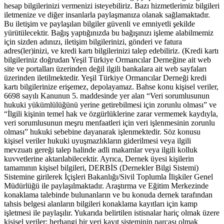
hesap bilgilerinizi vermenizi isteyebiliriz. Bazı hizmetlerimiz bilgileri
iletmenize ve diğer insanlarla paylaşmanıza olanak sağlamaktadır.
Bu iletişim ve paylaşılan bilgiler güvenli ve emniyetli şekilde
yürütülecektir. Bağış yaptığınızda bu bağışınızı işleme alabilmemiz
için sizden adınızı, iletişim bilgilerinizi, gönderi ve fatura
adres(ler)inizi, ve kredi kartı bilgilerinizi talep edebiliriz. (Kredi kartı
bilgileriniz doğrudan Yeşil Türkiye Ormancılar Derneğine ait web
site ve portalları üzerinden değil ilgili bankalara ait web sayfaları
üzerinden iletilmektedir. Yeşil Türkiye Ormancılar Derneği kredi
kartı bilgilerinize erişemez, depolayamaz. Bahse konu kişisel veriler,
6698 sayılı Kanunun 5. maddesinde yer alan “Veri sorumlusunun
hukuki yükümlülüğünü yerine getirebilmesi için zorunlu olması” ve
“İlgili kişinin temel hak ve özgürlüklerine zarar vermemek kaydıyla,
veri sorumlusunun meşru menfaatleri için veri işlenmesinin zorunlu
olması” hukuki sebebine dayanarak işlenmektedir. Söz konusu
kişisel veriler hukuki uyuşmazlıkların giderilmesi veya ilgili
mevzuatı gereği talep halinde adli makamlar veya ilgili kolluk
kuvvetlerine aktarılabilecektir. Ayrıca, Dernek üyesi kişilerin
tamamının kişisel bilgileri, DERBİS (Dernekler Bilgi Sistemi)
Sistemine girilerek İçişleri Bakanlığı/Sivil Toplumla İlişkiler Genel
Müdürlüğü ile paylaşılmaktadır. Araştırma ve Eğitim Merkezinde
konaklama talebinde bulunanların ve bu konuda dernek tarafından
tahsis belgesi alanların bilgileri konaklama kayıtları için kamp
işletmesi ile paylaşılır. Yukarıda belirtilen istisnalar hariç olmak üzere
kişisel veriler; herhangi bir veri kayıt sisteminin parçası olmak