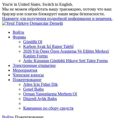
You're in United States.
Switch to English
.
Мы не можем обработать вашу транзакцию, потому что ваш
браузер или плагин блокирует наши меры безопасности.
Нажмите для получения подробной информации и решения.
Войти
Формы
Gönüllü Ol
Karbon Ayak İzi̇ Rapor Talebi̇
2026 Yılı Ömer Özen Araştırma Ve Eğitim Merkezi
Katılım Formu
Ardıç Kuşunun Günlüğü Hikaye Seti Talep Formu
Электронные открытки
Мероприятия
Членские взносы
Пожертвование
Ailen İçin Fidan Dik
Genel Bağış
Orman Yangınlarına Merhem Ol
Düzenli Aylık Bağış
Кампании по сбору средств
Войти
Пожертвование