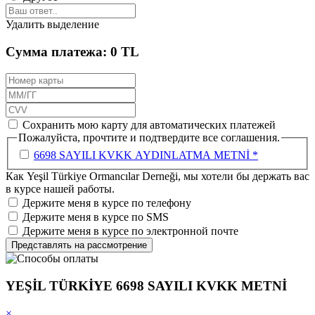
Удалить выделение
Сумма платежа:
0 TL
Сохранить мою карту для автоматических платежей
Пожалуйста, прочтите и подтвердите все соглашения.
6698 SAYILI KVKK AYDINLATMA METNİ *
Как Yeşil Türkiye Ormancılar Derneği, мы хотели бы держать вас
в курсе нашей работы.
Держите меня в курсе по телефону
Держите меня в курсе по SMS
Держите меня в курсе по электронной почте
Представлять на рассмотрение
YEŞİL TÜRKİYE 6698 SAYILI KVKK METNİ
×