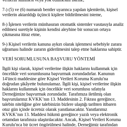
7-) (5) ve (6) numaralı bentler uyarınca yapılan işlemlerin, kişisel
verilerin aktarıldığı üçüncü kişilere bildirilmesini isteme,
8-) İşlenen verilerin münhasıran otomatik sistemler vasıtasıyla analiz
edilmesi suretiyle kişinin kendisi aleyhine bir sonucun ortaya
çıkmasına itiraz etme,
9-) Kişisel verilerin kanuna aykırı olarak işlenmesi sebebiyle zarara
uğraması halinde zararın giderilmesini talep etme haklarına sahiptir.
VERİ SORUMLUSUNA BAŞVURU YÖNTEMİ
İlgili kişi olarak, kişisel verilerine ilişkin haklarını kullanmak için
öncelikle veri sorumlusuna başvurmak zorundadırlar. Kanunun
14'üncü maddesine göre Kişisel Verileri Koruma Kurulu'na
doğrudan şikâyette bulunulamaz. İlgili kişi, kişisel verilerine ilişkin
haklarını kullanmak için öncelikle veri sorumlusu sıfatıyla
Derneğimize başvurmak zorundadır. Tarafımıza iletilmiş olan
başvurularınız KVKK’nın 13. Maddesinin 2. Fıkrası gereğince,
talebin niteliğine göre talebinizin bizlere ulaştığı tarihten itibaren
otuz gün içinde ücretsiz olarak yanıtlanacaktır. Yanıtlarımız
KVKK’nın 13. Maddesi hükmü gereğince yazılı veya elektronik
ortamdan tarafınıza ulaştırılacaktır. Ancak, Kişisel Verileri Koruma
Kurulu'nca bir ücret öngörülmesi halinde, Derneğimiz tarafından