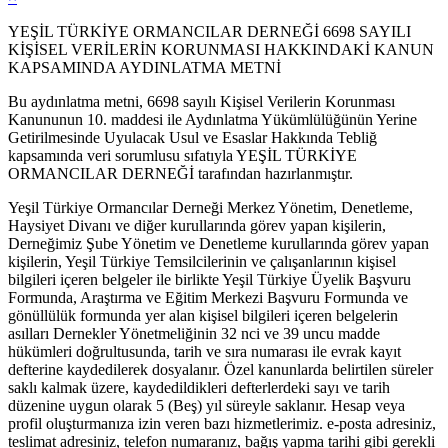
YEŞİL TÜRKİYE ORMANCILAR DERNEĞİ 6698 SAYILI
KİŞİSEL VERİLERİN KORUNMASI HAKKINDAKİ KANUN
KAPSAMINDA AYDINLATMA METNİ
Bu aydınlatma metni, 6698 sayılı Kişisel Verilerin Korunması
Kanununun 10. maddesi ile Aydınlatma Yükümlülüğünün Yerine
Getirilmesinde Uyulacak Usul ve Esaslar Hakkında Tebliğ
kapsamında veri sorumlusu sıfatıyla YEŞİL TÜRKİYE
ORMANCILAR DERNEĞİ tarafından hazırlanmıştır.
Yeşil Türkiye Ormancılar Derneği Merkez Yönetim, Denetleme,
Haysiyet Divanı ve diğer kurullarında görev yapan kişilerin,
Derneğimiz Şube Yönetim ve Denetleme kurullarında görev yapan
kişilerin, Yeşil Türkiye Temsilcilerinin ve çalışanlarının kişisel
bilgileri içeren belgeler ile birlikte Yeşil Türkiye Üyelik Başvuru
Formunda, Araştırma ve Eğitim Merkezi Başvuru Formunda ve
gönüllülük formunda yer alan kişisel bilgileri içeren belgelerin
asılları Dernekler Yönetmeliğinin 32 nci ve 39 uncu madde
hükümleri doğrultusunda, tarih ve sıra numarası ile evrak kayıt
defterine kaydedilerek dosyalanır. Özel kanunlarda belirtilen süreler
saklı kalmak üzere, kaydedildikleri defterlerdeki sayı ve tarih
düzenine uygun olarak 5 (Beş) yıl süreyle saklanır. Hesap veya
profil oluşturmanıza izin veren bazı hizmetlerimiz. e-posta adresiniz,
teslimat adresiniz, telefon numaranız, bağış yapma tarihi gibi gerekli