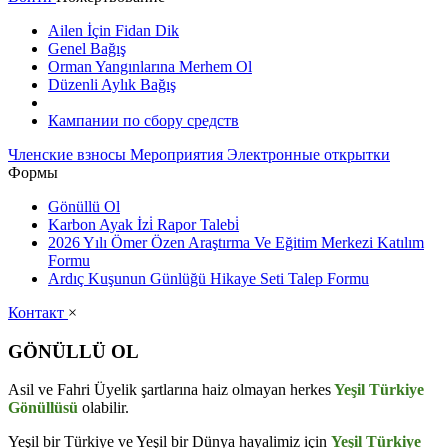
Ailen İçin Fidan Dik
Genel Bağış
Orman Yangınlarına Merhem Ol
Düzenli Aylık Bağış
Кампании по сбору средств
Членские взносы
Мероприятия
Электронные открытки
Формы
Gönüllü Ol
Karbon Ayak İzi̇ Rapor Talebi̇
2026 Yılı Ömer Özen Araştırma Ve Eğitim Merkezi Katılım
Formu
Ardıç Kuşunun Günlüğü Hikaye Seti Talep Formu
Контакт
×
GÖNÜLLÜ OL
Asil ve Fahri Üyelik şartlarına haiz olmayan herkes
Yeşil Türkiye
Gönüllüsü
olabilir.
Yeşil bir Türkiye ve Yeşil bir Dünya hayalimiz için
Yeşil Türkiye