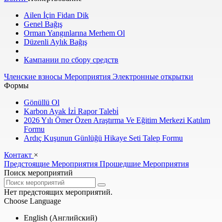
Ailen İçin Fidan Dik
Genel Bağış
Orman Yangınlarına Merhem Ol
Düzenli Aylık Bağış
Кампании по сбору средств
Членские взносы
Мероприятия
Электронные открытки
Формы
Gönüllü Ol
Karbon Ayak İzi̇ Rapor Talebi̇
2026 Yılı Ömer Özen Araştırma Ve Eğitim Merkezi Katılım
Formu
Ardıç Kuşunun Günlüğü Hikaye Seti Talep Formu
Контакт
×
Предстоящие
Мероприятия
Прошедшие
Мероприятия
Поиск мероприятий
Нет предстоящих мероприятий.
Choose Language
English (Английский)