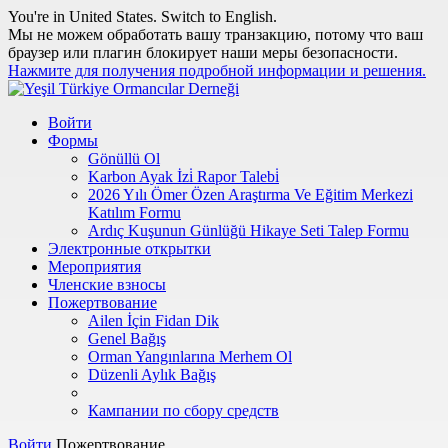
You're in United States.
Switch to English
.
Мы не можем обработать вашу транзакцию, потому что ваш
браузер или плагин блокирует наши меры безопасности.
Нажмите для получения подробной информации и решения.
Войти
Формы
Gönüllü Ol
Karbon Ayak İzi̇ Rapor Talebi̇
2026 Yılı Ömer Özen Araştırma Ve Eğitim Merkezi
Katılım Formu
Ardıç Kuşunun Günlüğü Hikaye Seti Talep Formu
Электронные открытки
Мероприятия
Членские взносы
Пожертвование
Ailen İçin Fidan Dik
Genel Bağış
Orman Yangınlarına Merhem Ol
Düzenli Aylık Bağış
Кампании по сбору средств
Войти
Пожертвование