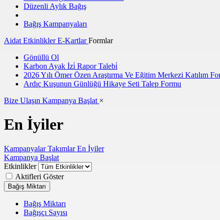
Düzenli Aylık Bağış
Bağış Kampanyaları
Aidat
Etkinlikler
E-Kartlar
Formlar
Gönüllü Ol
Karbon Ayak İzi̇ Rapor Talebi̇
2026 Yılı Ömer Özen Araştırma Ve Eğitim Merkezi Katılım F
Ardıç Kuşunun Günlüğü Hikaye Seti Talep Formu
Bize Ulaşın
Kampanya Başlat
×
En İyiler
Kampanyalar
Takımlar
En İyiler
Kampanya Başlat
Etkinlikler
Aktifleri Göster
Bağış Miktarı
Bağış Miktarı
Bağışçı Sayısı