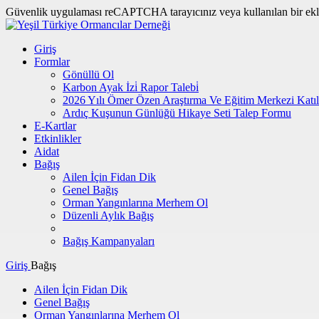
Güvenlik uygulaması reCAPTCHA tarayıcınız veya kullanılan bir eklent
Giriş
Formlar
Gönüllü Ol
Karbon Ayak İzi̇ Rapor Talebi̇
2026 Yılı Ömer Özen Araştırma Ve Eğitim Merkezi Katı
Ardıç Kuşunun Günlüğü Hikaye Seti Talep Formu
E-Kartlar
Etkinlikler
Aidat
Bağış
Ailen İçin Fidan Dik
Genel Bağış
Orman Yangınlarına Merhem Ol
Düzenli Aylık Bağış
Bağış Kampanyaları
Giriş
Bağış
Ailen İçin Fidan Dik
Genel Bağış
Orman Yangınlarına Merhem Ol